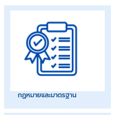
กฏหมายและมาตรฐาน